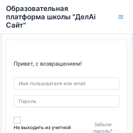
Перейти
Main
Образовательная
к
платформа школы "ДелAi
Men
содержимому
Сайт"
Привет, с возвращением!
Забыли
Не выходить из учетной
пароль?