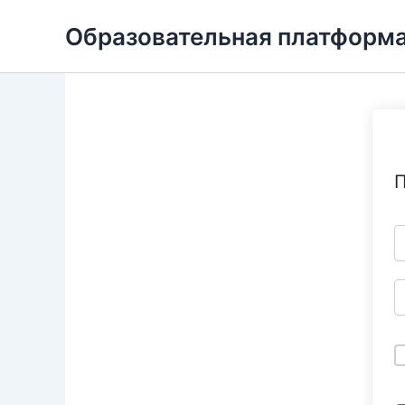
Перейти
Образовательная платформа
к
содержимому
П