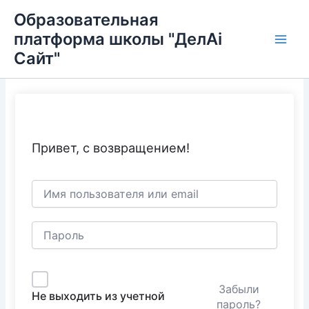
Перейти
Main
Образовательная
к
платформа школы "ДелAi
Men
содержимому
Сайт"
Привет, с возвращением!
Забыли
Не выходить из учетной
пароль?